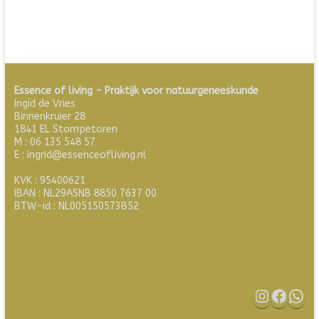
Essence of living - Praktijk voor natuurgeneeskunde
Ingid de Vries
Binnenkruier 28
1841 EL Stompetoren
M : 06 135 548 57
E : ingrid@essenceofliving.nl
KVK : 95400621
IBAN : NL29ASNB 8850 7637 00
BTW-id : NL005150573B52
Instagram
Facebook
WhatsApp